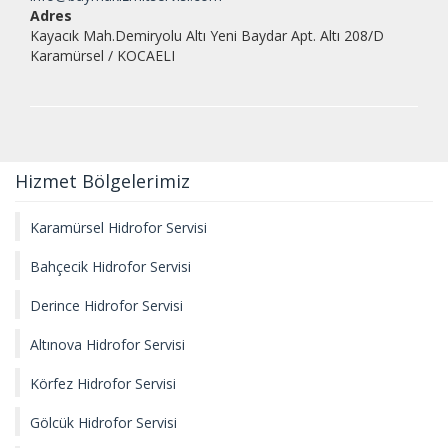
Kalıcı Konutlar Hidrofor Servisi ile
Adres
pompa,kazan,hidrofor,klima,brülör,kombi gibi teknik
Kayacık Mah.Demiryolu Altı Yeni Baydar Apt. Altı 208/D
işlerinizde Kocaeli Hidrofor bir telefon kadar uzağınızda..
Karamürsel / KOCAELI
Hizmet Bölgelerimiz
Karamürsel Hidrofor Servisi
Bahçecik Hidrofor Servisi
Derince Hidrofor Servisi
Altınova Hidrofor Servisi
Körfez Hidrofor Servisi
Gölcük Hidrofor Servisi